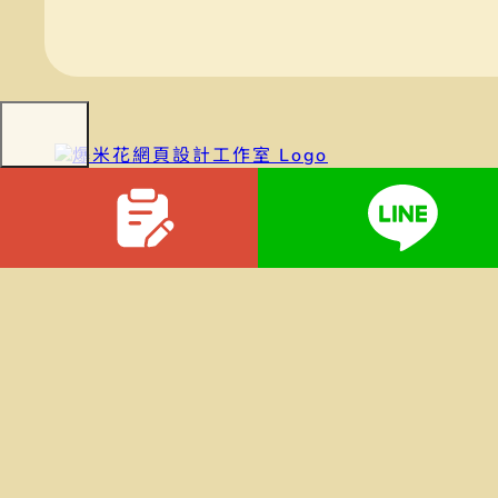
爆米花網頁設計工作室
提供台灣 WordPress 網頁設計服務，協助中小企業
SEO 架構完善、可持續經營的官方網站
服務項目
網站建置
技術夥伴
網站搬家